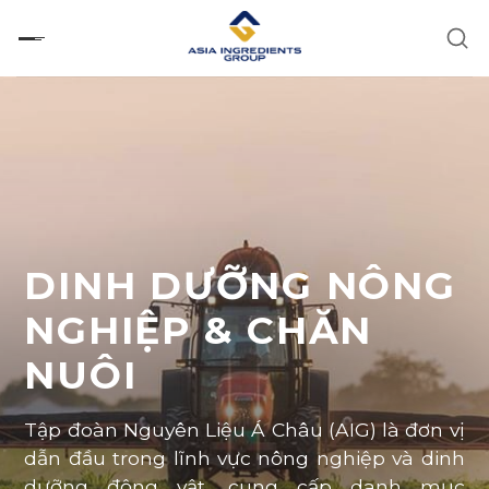
Chuyển
đến
nội
dung
DINH DƯỠNG NÔNG
NGHIỆP & CHĂN
NUÔI
Tập đoàn Nguyên Liệu Á Châu (
AIG
) là đơn vị
dẫn đầu trong
lĩnh vực nông nghiệp và dinh
dưỡng động vật
, cung cấp danh mục