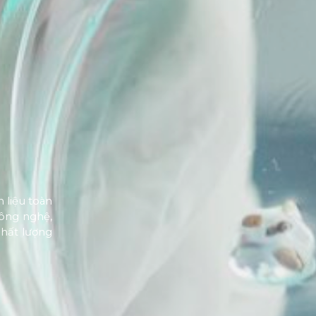
 liệu toàn
công nghệ,
chất lượng