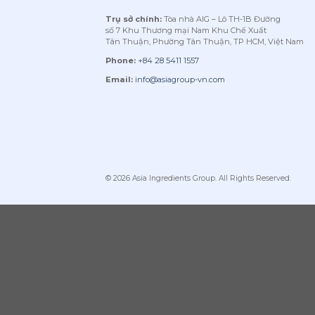
Trụ sở chính:
Tòa nhà AIG – Lô TH-1B Đường
số 7 Khu Thương mại Nam Khu Chế Xuất
Tân Thuận, Phường Tân Thuận, TP HCM, Việt Nam
Phone:
+84 28 5411 1557
Email:
info@asiagroup-vn.com
© 2026 Asia Ingredients Group. All Rights Reserved.