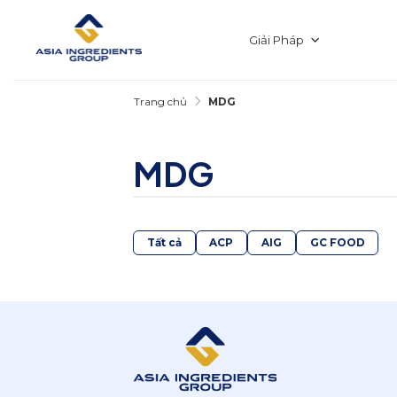
Chuyển
đến
nội
Giải Pháp
dung
Trang chủ
MDG
MDG
Tất cả
ACP
AIG
GC FOOD