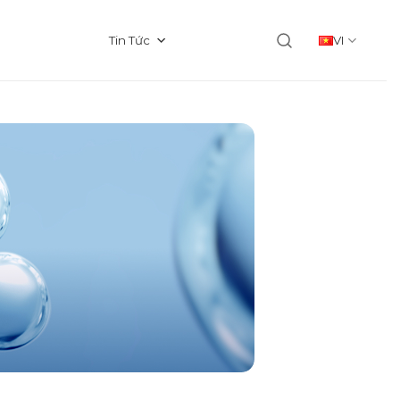
Tin Tức
VI