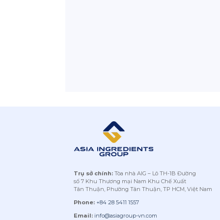
Trụ sở chính:
Tòa nhà AIG – Lô TH-1B Đường
số 7 Khu Thương mại Nam Khu Chế Xuất
Tân Thuận, Phường Tân Thuận, TP HCM, Việt Nam
Phone:
+84 28 5411 1557
Email:
info@asiagroup-vn.com