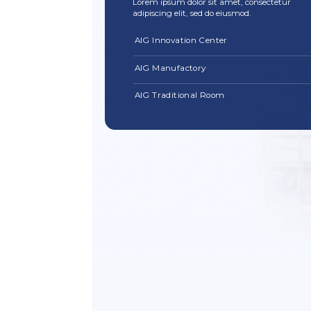
Lorem ipsum dolor sit amet, consectetur
adipiscing elit, sed do eiusmod.
AIG Innovation Center
AIG Manufactory
AIG Traditional Room