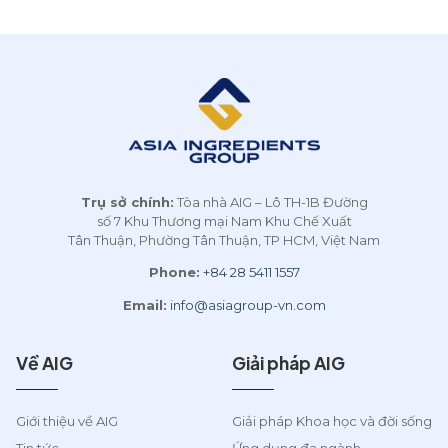
AIG, trở lại đảm nhiệm vị trí
Chủ tịch Hội đồng Quản trị
công ty. Người tiền nhiệm,
ông Bernhard Hackl sẽ thôi
giữ chức vụ này kể từ ngày
20.6.2025 để tập trung
chăm sóc sức khỏe cá nhân.
Trụ sở chính:
Tòa nhà AIG – Lô TH-1B Đường
số 7 Khu Thương mại Nam Khu Chế Xuất
Tân Thuận, Phường Tân Thuận, TP HCM, Việt Nam
Phone:
+84 28 5411 1557
Email:
info@asiagroup-vn.com
Về AIG
Giải pháp AIG
Giới thiệu về AIG
Giải pháp Khoa học và đời sống