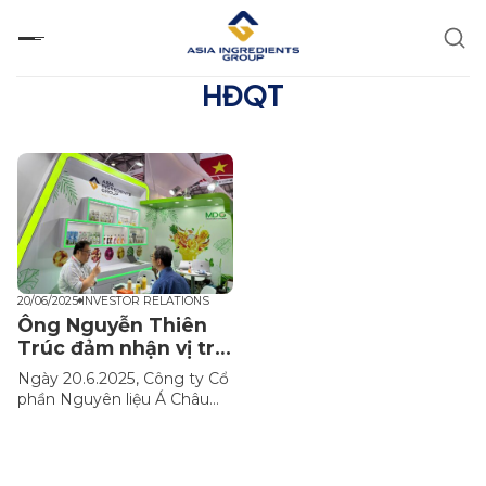
Chuyển
đến
nội
dung
HĐQT
20/06/2025
INVESTOR RELATIONS
Ông Nguyễn Thiên
Trúc đảm nhận vị trí
Chủ tịch HĐQT AIG
Ngày 20.6.2025, Công ty Cổ
phần Nguyên liệu Á Châu
AIG đã quyết định bầu ông
Nguyễn Thiên Trúc, Người
sáng lập và nguyên Chủ
tịch Hội đồng Quản trị của