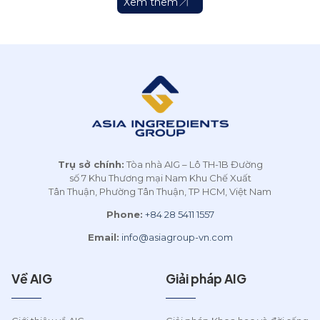
tác chiến lược quốc tế,
Châu (ACC) tiếp tục đồng
Xem thêm
khẳng định uy tín và tầm
hành cùng cuộc thi Food
vóc thương hiệu hàng đầu.
Innovation and
AIG liên tục mở rộng hợp
Development (FID) 2026.
a
tác quốc tế Là [...]
Đây là năm thứ 3 liên tiếp
AIG và [...]
Trụ sở chính:
Tòa nhà AIG – Lô TH-1B Đường
số 7 Khu Thương mại Nam Khu Chế Xuất
Tân Thuận, Phường Tân Thuận, TP HCM, Việt Nam
Phone:
+84 28 5411 1557
Email:
info@asiagroup-vn.com
Về AIG
Giải pháp AIG