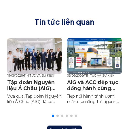
Tin tức liên quan
19/06/2026
TIN TỨC VÀ SỰ KIỆN
08/06/2026
TIN TỨC VÀ SỰ KIỆN
0
Tập đoàn Nguyên
AIG và ACC tiếp tục
ữ
liệu Á Châu (AIG)
đồng hành cùng
khẳng định uy tín,
các tài năng trẻ
Đ
Vừa qua, Tập đoàn Nguyên
Tiếp nối hành trình ươm
tầm vóc thương
ngành Công nghệ
liệu Á Châu (AIG) đã có
mầm tài năng trẻ ngành
hiệu quốc tế
thực phẩm
buổi làm việc cùng đoàn
công nghệ thực phẩm Việt
c
lãnh đạo cấp cao COFCO
Nam, Tập đoàn Nguyên
Biotechnology nhằm mở
liệu Á Châu (AIG) và Công
rộng các hoạt động hợp
ty Cổ phần Hóa chất Á