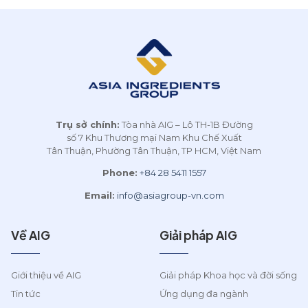
AIG liên tục mở rộng hợp
Development (FID) 2026.
a
tác quốc tế Là [...]
Đây là năm thứ 3 liên tiếp
AIG và [...]
Trụ sở chính:
Tòa nhà AIG – Lô TH-1B Đường
số 7 Khu Thương mại Nam Khu Chế Xuất
Tân Thuận, Phường Tân Thuận, TP HCM, Việt Nam
Phone:
+84 28 5411 1557
Email:
info@asiagroup-vn.com
Về AIG
Giải pháp AIG
Giới thiệu về AIG
Giải pháp Khoa học và đời sống
Tin tức
Ứng dụng đa ngành