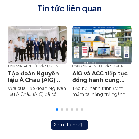
Tin tức liên quan
19/06/2026
TIN TỨC VÀ SỰ KIỆN
08/06/2026
TIN TỨC VÀ SỰ KIỆN
0
Tập đoàn Nguyên
AIG và ACC tiếp tục
ữ
liệu Á Châu (AIG)
đồng hành cùng
khẳng định uy tín,
các tài năng trẻ
Đ
Vừa qua, Tập đoàn Nguyên
Tiếp nối hành trình ươm
tầm vóc thương
ngành Công nghệ
liệu Á Châu (AIG) đã có
mầm tài năng trẻ ngành
hiệu quốc tế
thực phẩm
buổi làm việc cùng đoàn
công nghệ thực phẩm Việt
c
lãnh đạo cấp cao COFCO
Nam, Tập đoàn Nguyên
Biotechnology nhằm mở
liệu Á Châu (AIG) và Công
rộng các hoạt động hợp
ty Cổ phần Hóa chất Á
tác chiến lược quốc tế,
Châu (ACC) tiếp tục đồng
Xem thêm
khẳng định uy tín và tầm
hành cùng cuộc thi Food
vóc thương hiệu hàng đầu.
Innovation and