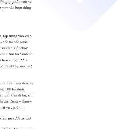
hẩu, góp phần vào sự
g qua các hoạt động
, tập trung vào việc
 khác tại các nước
 sự kiện giải chạy
olor Run for Smiles”.
u trên cung đường
 em viết tiếp ước mơ
ành trình mang đến nụ
cho 100 trẻ được
 phí, tiền đi lại, sinh
yên gia Răng – Hàm –
mặt và gia đình.
kiếm nụ cười trẻ thơ