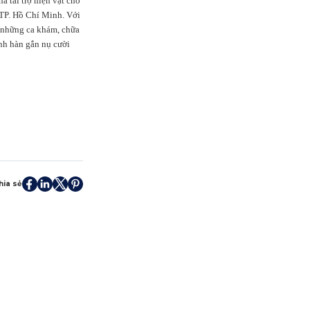
 tài trợ hiện vật cho
 TP. Hồ Chí Minh. Với
c những ca khám, chữa
ình hàn gắn nụ cười
hia sẻ