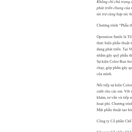
Không chỉ chú trọng đ
phát triển chung của
tài trợ cùng hợp
tác h
Chương trình “Phẫu th
Operation Smile là Tổ
thực hiện phẫu thuật m
đang phát triển. Tại V
nhằm gây quỹ phẫu thu
Sự kiện Color Run for
chạy, góp phần gây qu
của mình.
Nối tiếp sự kiện Colo
cười cho các em. Với 
khám, tư vấn và tiếp n
hoạt phí. Chương trì
Mặt phẫu thuật tạo hì
Công ty Cổ phần Chế b