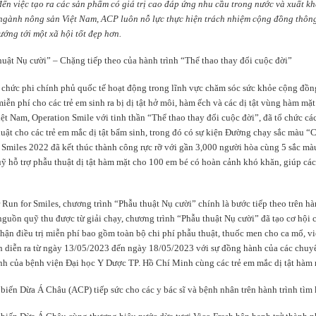
ến việc tạo ra các sản phẩm có giá trị cao đáp ứng nhu cầu trong nước và xuất k
 ngành nông sản Việt Nam, ACP luôn nỗ lực thực hiện trách nhiệm cộng đồng thôn
ướng tới một xã hội tốt đẹp hơn.
uật Nụ cười” – Chặng tiếp theo của hành trình “Thể thao thay đổi cuộc đời”
 chức phi chính phủ quốc tế hoạt động trong lĩnh vực chăm sóc sức khỏe cộng đồng
iễn phí cho các trẻ em sinh ra bị dị tật hở môi, hàm ếch và các dị tật vùng hàm mặt
iệt Nam, Operation Smile với tinh thần “Thể thao thay đổi cuộc đời”, đã tổ chức các
ật cho các trẻ em mắc dị tật bẩm sinh, trong đó có sự kiện Đường chạy sắc màu “C
 Smiles 2022 đã kết thúc thành công rực rỡ với gần 3,000 người hòa cùng 5 sắc mà
ỹ hỗ trợ phẫu thuật dị tật hàm mặt cho 100 em bé có hoàn cảnh khó khăn, giúp các
r Run for Smiles, chương trình “Phẫu thuật Nụ cười” chính là bước tiếp theo trên h
nguồn quỹ thu được từ giải chạy, chương trình “Phẫu thuật Nụ cười” đã tạo cơ hội 
hận điều trị miễn phí bao gồm toàn bộ chi phí phẫu thuật, thuốc men cho ca mổ, viện
nh diễn ra từ ngày 13/05/2023 đến ngày 18/05/2023 với sự đồng hành của các chu
nh của bệnh viện Đại học Y Dược TP. Hồ Chí Minh cùng các trẻ em mắc dị tật hàm 
iến Dừa Á Châu (ACP) tiếp sức cho các y bác sĩ và bệnh nhân trên hành trình tìm 