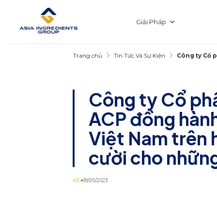
Chuyển
đến
nội
Giải Pháp
dung
Trang chủ
Tin Tức Và Sự Kiện
Công ty Cổ 
Công ty Cổ ph
ACP đồng hành
Việt Nam trên 
cười cho nhữn
AIG
18/05/2023