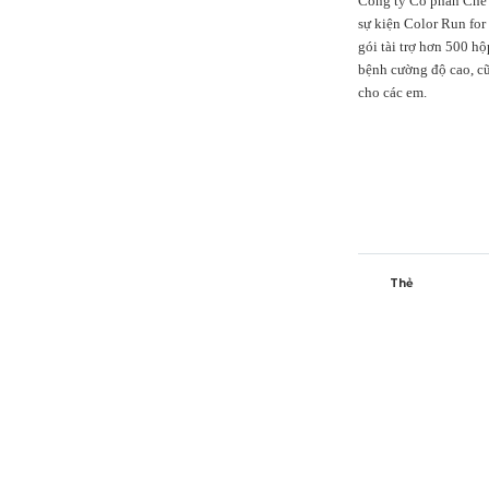
Công ty Cổ phần Chế b
sự kiện Color Run for
gói tài trợ hơn 500 h
bệnh cường độ cao, cũ
cho các em.
Thẻ