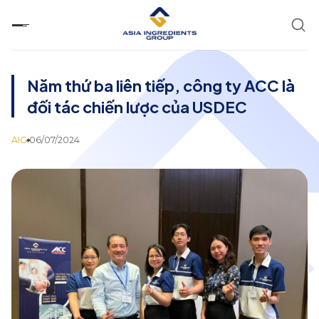
Chuyển
đến
nội
dung
Năm thứ ba liên tiếp, công ty ACC là
đối tác chiến lược của USDEC
AIG
06/07/2024