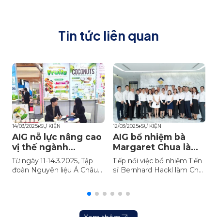
Tin tức liên quan
14/03/2025
SỰ KIỆN
12/03/2025
SỰ KIỆN
0
AIG nỗ lực nâng cao
AIG bổ nhiệm bà
vị thế ngành
Margaret Chua làm
nguyên liệu thực
Chief Commercial
Từ ngày 11-14.3.2025, Tập
Tiếp nối việc bổ nhiệm Tiến
phẩm Việt Nam trên
Officer
đoàn Nguyên liệu Á Châu
sĩ Bernhard Hackl làm Chủ
toàn cầu
(AIG) đã tham gia Foodex
tịch Hội đồng Quản trị, Tập
Japan 2025, tiếp tục mở
đoàn Nguyên liệu Á Châu
rộng chuỗi cung ứng
(AIG) vừa bổ nhiệm bà
nguyên liệu và giải pháp
Margaret Chua vào vị
toàn diện cho ngành thực
trí Chief Commercial