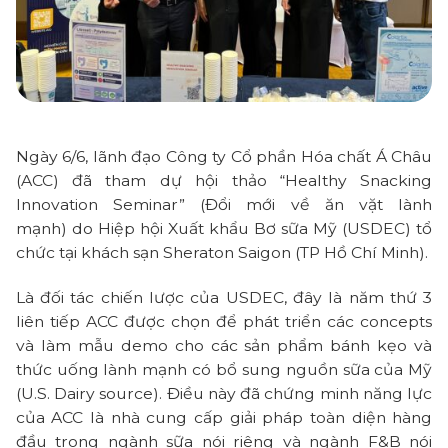
Ngày 6/6, lãnh đạo Công ty Cổ phần Hóa chất Á Châu
(ACC) đã tham dự hội thảo “Healthy Snacking
Innovation Seminar” (Đổi mới về ăn vặt lành
mạnh) do Hiệp hội Xuất khẩu Bơ sữa Mỹ (USDEC) tổ
chức tại khách sạn Sheraton Saigon (TP Hồ Chí Minh).
Là đối tác chiến lược của USDEC, đây là năm thứ 3
liên tiếp ACC được chọn để phát triển các concepts
và làm mẫu demo cho các sản phẩm bánh kẹo và
thức uống lành mạnh có bổ sung nguồn sữa của Mỹ
(U.S. Dairy source). Điều này đã chứng minh năng lực
của ACC là nhà cung cấp giải pháp toàn diện hàng
đầu trong ngành sữa nói riêng và ngành F&B nói