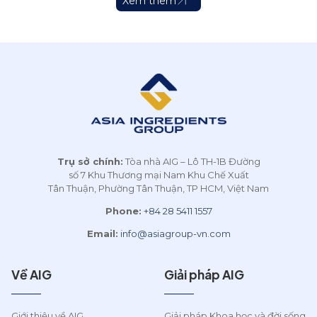
Xem thêm
i
phẩm và khoa học đời
Officer (CCO). Đây là nỗ lực
sống từ Việt Nam ra toàn
hiện thực hóa mục tiêu
cầu.
đưa AIG trở thành tập
đoàn dẫn đầu trong lĩnh
vực cung ứng nguyên liệu
và giải pháp toàn diện cho
ngành thực phẩm và khoa
học đời sống tại khu vực
Châu Á cũng như trên toàn
cầu.
Trụ sở chính:
Tòa nhà AIG – Lô TH-1B Đường
số 7 Khu Thương mại Nam Khu Chế Xuất
Tân Thuận, Phường Tân Thuận, TP HCM, Việt Nam
Phone:
+84 28 5411 1557
Email:
info@asiagroup-vn.com
Về AIG
Giải pháp AIG
Giới thiệu về AIG
Giải pháp Khoa học và đời sống