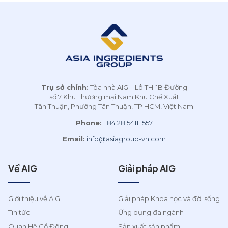
đoàn dẫn đầu trong lĩnh
vực cung ứng nguyên liệu
và giải pháp toàn diện cho
ngành thực phẩm và khoa
học đời sống tại khu vực
Châu Á cũng như trên toàn
cầu.
Trụ sở chính:
Tòa nhà AIG – Lô TH-1B Đường
số 7 Khu Thương mại Nam Khu Chế Xuất
Tân Thuận, Phường Tân Thuận, TP HCM, Việt Nam
Phone:
+84 28 5411 1557
Email:
info@asiagroup-vn.com
Về AIG
Giải pháp AIG
Giới thiệu về AIG
Giải pháp Khoa học và đời sống
Tin tức
Ứng dụng đa ngành
Quan Hệ Cổ Đông
Sản xuất sản phẩm