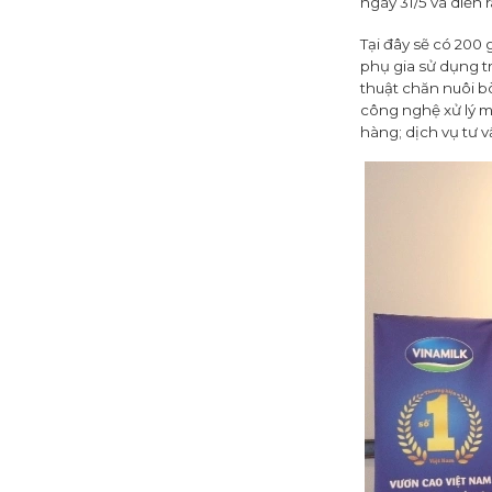
ngày 31/5 và diễn 
Tại đây sẽ có 200 
phụ gia sử dụng t
thuật chăn nuôi b
công nghệ xử lý m
hàng; dịch vụ tư v