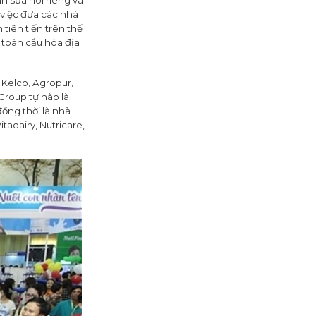
h sữa nói riêng và
việc đưa các nhà
iên tiến trên thế
 toàn cầu hóa địa
 Kelco, Agropur,
Group tự hào là
đồng thời là nhà
tadairy, Nutricare,