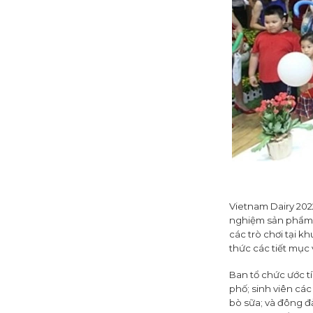
Vietnam Dairy 2022
nghiệm sản phẩm t
các trò chơi tại k
thức các tiết mục 
Ban tổ chức ước t
phố; sinh viên cá
bò sữa; và đông đ