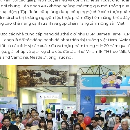
ệt Nam với các giải pháp nguyên liệu và công nghệ sản xuất cho ngàn
nói chung. Tập đoàn AIG không ngừng mở rộng quy mô, thông qua 
hoạt động. Tập đoàn cũng ứng dụng công nghệ chế biến thực phẩm t
đi mới cho thị trường nguyên liệu thực phẩm đầy tiềm năng, thúc đẩy
 cao khả năng cạnh tranh và góp phần nâng tầm nông sản Việt.
ược các nhà cung cấp hàng đầu thế giới như DSM, James Farrell, CP
 chọn là đối tác đồng hành để phát triển thị trường Việt Nam. “Asia 
a tất cả các đơn vị sản xuất sữa và thực phẩm trong hơn 20 năm qua, 
u, giải pháp và dịch vụ cho các đối tác như: Vinamilk, TH true Milk, Vi
esland Campina, Nestlé…”, ông Trúc nói.