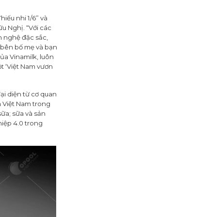
iếu nhi 1/6” và
u Nghị. “Với các
n nghệ đặc sắc,
ớ bên bố mẹ và bạn
ủa Vinamilk, luôn
ột ‘Việt Nam vươn
ại diện từ cơ quan
a Việt Nam trong
ữa; sữa và sản
iệp 4.0 trong