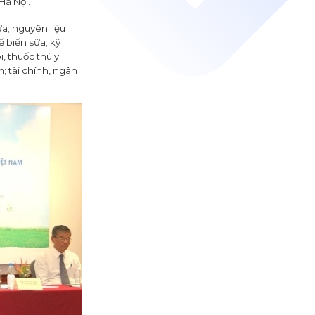
Hà Nội.
a; nguyên liệu
 biến sữa; kỹ
 thuốc thú y;
; tài chính, ngân