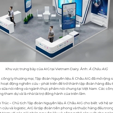
Khu vực trưng bày của AIG tại Vietnam Dairy. Ảnh:
Á Châu AIG
 công ty thương mại, Tập đoàn Nguyên liệu Á Châu AIG đã mở rộng s
o hoạt động nghiên cứu – phát triển để trở thành tập đoàn hàng đầu 
 sữa nói riêng và ngành thực phẩm nói chung tại Việt Nam. Các côn
 tham dự và là nhà tài trợ đồng hành của triển lãm.
Trúc – Chủ tịch Tập đoàn Nguyên liệu Á Châu AIG cho biết: với hệ si
n cứu và logistic, AIG là tập đoàn tiên phong và thuộc hàng đầu tron