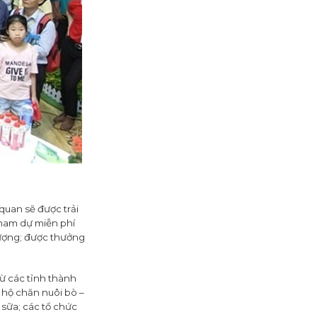
quan sẽ được trải
tham dự miễn phí
 tượng; được thưởng
ừ các tỉnh thành
 hộ chăn nuôi bò –
sữa; các tổ chức