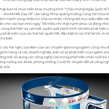
 hợp ban tổ chức triển khai chương trình “Chào mừng Ngày Quốc tế Th
 – World Milk Day 1/6” vào sáng 1/6 tại quảng trường Cung Văn hóa Hữ
lành mạnh cùng nhiều trò chơi vui nhộn, những tiết mục biểu diễn vă
ến cho các bạn nhỏ ngày ‘Tết thiếu nhi’ thật hạnh phúc và đáng nh
 cũng thể hiện sự cam kết xuyên suốt hành trình 46 năm phát triển c
phát triển của các thế hệ người Việt, đặc biệt là các thế hệ trẻ, vì m
cho biết.
 có các hội nghị, tọa đàm của các chuyên gia trong ngành cũng như đ
 ngành hàng và các doanh nghiệp, bàn về sự phát triển của ngành sữ
ường mới; sử dụng các công nghệ cao trong phát triển chăn nuôi bò s
ng cường sức khỏe, phòng chống Covid-19; chuyển đổi số công ngh
ệp sữa…