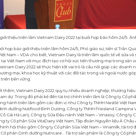
giới thiệu triển lãm Vietnam Dairy 2022 tại buổi họp báo hôm 24/5. Ản
ổi họp báo giới thiệu triển lãm hôm 24/5, Phó giáo sư, tiến sĩ Trần Q
Việt Nam – VDA cho biết, Vietnam Dairy là triển lãm quốc tế về sữa v
tại Việt Nam với mục đích tạo cơ hội xúc tiến thương mại trong sản 
Vietnam Dairy 2022 sẽ thực hiện tốt vai trò là cầu nối giúp các doanh
thương mại, khoa học kỹ thuật với các đối tác trong và ngoài nước g
 triển bền vững.
t thêm, Vietnam Dairy 2022 quy tụ nhiều doanh nghiệp, thương hiệ
am dự. Trong đó phải kể đến tài trợ chính triển lãm là Công ty Cổ ph
 đồng hành triển lãm gồm các đơn vị như Công ty TNHH Nestlé Việt Na
inh dưỡng Nutifood Bình Dương, Công ty TNHH Friesland Campina V
Cô Gái Hà Lan), Công ty Sữa Đậu nành Việt Nam – Vinasoy, Công ty 
 ty Cổ phần Sữa VitaDairy Việt Nam, Tập đoàn Nguyên liệu Á Châu A
 chính hội thảo gồm Công ty Cổ phần Sữa Việt Nam – Vinamilk, tài tr
y Cổ phần Dinh dưỡng Nutricare… Tài trợ sản phẩm là Công ty Cổ phầ