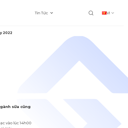
Tin Tức
VI
y 2022
 ngành sữa cũng
mạc vào lúc 14h00