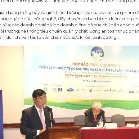
ra đến 12h00 ngày 4/6 tại Cung Văn hóa Hữu Nghị, 91 Trần Hưng Đạo, 
gian hàng trưng bày và giới thiệu thương hiệu sữa và các sản phẩm sữ
rong ngành sữa; công nghệ, dây chuyền và bao bì phụ kiện trong chế
ò sữa; các doanh nghiệp kinh doanh giống bò sữa, thức ăn chăn nuôi,
ôi trường; hệ thống tiêu chuẩn quản lý chất lượng an toàn thực phẩm
ấn, du lịch, vận tải, tư vấn chăm sóc sức khỏe, dinh dưỡng…