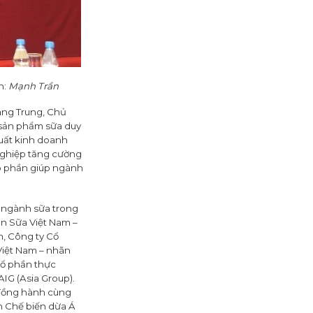
h:
Mạnh Trần
uang Trung, Chủ
à sản phẩm sữa duy
xuất kinh doanh
 nghiệp tăng cường
óp phần giúp ngành
u ngành sữa trong
ần Sữa Việt Nam –
m, Công ty Cổ
iệt Nam – nhãn
Cổ phần thực
IG (Asia Group).
ợ đồng hành cùng
n Chế biến dừa Á