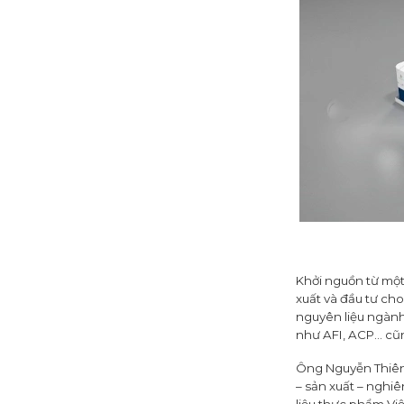
Khởi nguồn từ một
xuất và đầu tư ch
nguyên liệu ngành
như AFI, ACP… cũng
Ông Nguyễn Thiên 
– sản xuất – nghiê