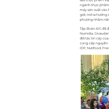
liệu thực phẩm Vi
ngành thực phẩm 
máy sản xuất vào 
giới, mở ra hướng 
phương nhằm nâng
Tập đoàn AIG đã đ
Numidia, Givaudan…
đối tác tin cậy củ
cung cấp nguyên liệ
IDP, Nutifood, Fri