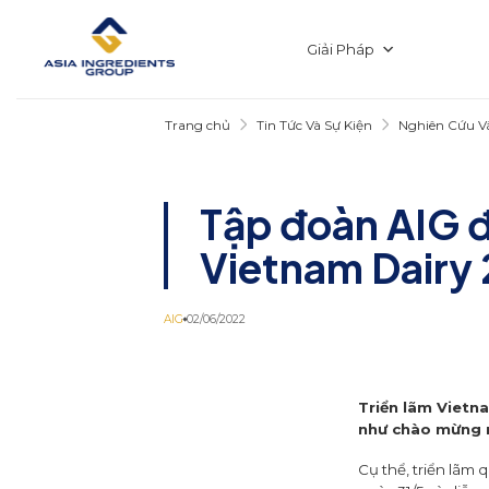
Chuyển
đến
nội
Giải Pháp
dung
Trang chủ
Tin Tức Và Sự Kiện
Nghiên Cứu Và
Tập đoàn AIG đ
Vietnam Dairy
AIG
02/06/2022
Triển lãm Vietn
như chào mừng ng
Cụ thể, triển lãm