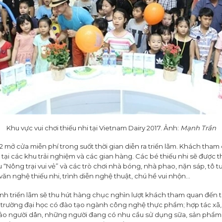
Khu vực vui chơi thiếu nhi tại Vietnam Dairy 2017. Ảnh:
Mạnh Trần
 mở cửa miễn phí trong suốt thời gian diễn ra triển lãm. Khách tham 
ại các khu trải nghiệm và các gian hàng. Các bé thiếu nhi sẽ được 
hu “Nông trại vui vẻ” và các trò chơi nhà bóng, nhà phao, nặn sáp, tô
văn nghệ thiếu nhi, trình diễn nghệ thuật, chú hề vui nhộn…
ính triển lãm sẽ thu hút hàng chục nghìn lượt khách tham quan đến t
c trường đại học có đào tạo ngành công nghệ thực phẩm; hợp tác xã,
ảo người dân, những người đang có nhu cầu sử dụng sữa, sản phẩm 