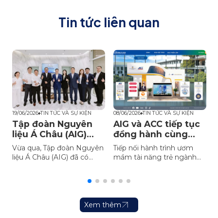
Tin tức liên quan
19/06/2026
TIN TỨC VÀ SỰ KIỆN
08/06/2026
TIN TỨC VÀ SỰ KIỆN
0
Tập đoàn Nguyên
AIG và ACC tiếp tục
ữ
liệu Á Châu (AIG)
đồng hành cùng
khẳng định uy tín,
các tài năng trẻ
Đ
Vừa qua, Tập đoàn Nguyên
Tiếp nối hành trình ươm
tầm vóc thương
ngành Công nghệ
liệu Á Châu (AIG) đã có
mầm tài năng trẻ ngành
hiệu quốc tế
thực phẩm
buổi làm việc cùng đoàn
công nghệ thực phẩm Việt
c
lãnh đạo cấp cao COFCO
Nam, Tập đoàn Nguyên
Biotechnology nhằm mở
liệu Á Châu (AIG) và Công
rộng các hoạt động hợp
ty Cổ phần Hóa chất Á
tác chiến lược quốc tế,
Châu (ACC) tiếp tục đồng
Xem thêm
khẳng định uy tín và tầm
hành cùng cuộc thi Food