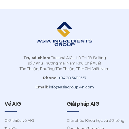
vóc thương hiệu hàng đầu.
Innovation and
AIG liên tục mở rộng hợp
Development (FID) 2026.
a
tác quốc tế Là [...]
Đây là năm thứ 3 liên tiếp
AIG và [...]
Trụ sở chính:
Tòa nhà AIG – Lô TH-1B Đường
số 7 Khu Thương mại Nam Khu Chế Xuất
Tân Thuận, Phường Tân Thuận, TP HCM, Việt Nam
Phone:
+84 28 5411 1557
Email:
info@asiagroup-vn.com
Về AIG
Giải pháp AIG
Giới thiệu về AIG
Giải pháp Khoa học và đời sống
Tin tức
Ứng dụng đa ngành