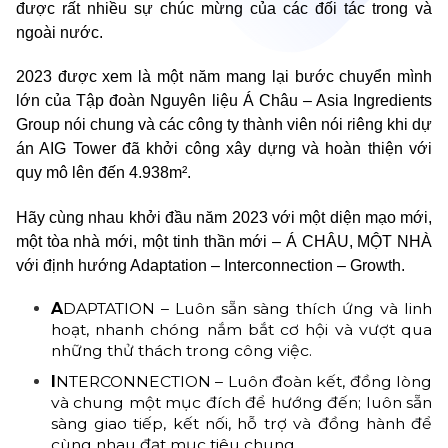
được rất nhiều sự chúc mừng của các đối tác trong và
ngoài nước.
2023 được xem là một năm mang lại bước chuyển mình
lớn của Tập đoàn Nguyên liệu Á Châu – Asia Ingredients
Group nói chung và các công ty thành viên nói riêng khi dự
án AIG Tower đã khởi công xây dựng và hoàn thiện với
quy mô lên đến 4.938m².
Hãy cùng nhau khởi đầu năm 2023 với một diện mạo mới,
một tòa nhà mới, một tinh thần mới – Á CHÂU, MỘT NHÀ
với định hướng Adaptation – Interconnection – Growth.
A
DAPTATION – Luôn sẵn sàng thích ứng và linh
hoạt, nhanh chóng nắm bắt cơ hội và vượt qua
những thử thách trong công việc.
I
NTERCONNECTION – Luôn đoàn kết, đồng lòng
và chung một mục đích để hướng đến; luôn sẵn
sàng giao tiếp, kết nối, hỗ trợ và đồng hành để
cùng nhau đạt mục tiêu chung.