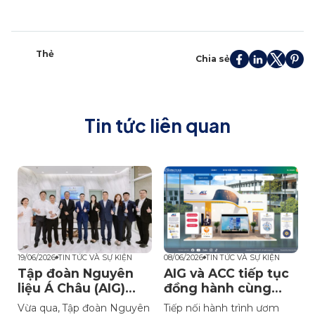
Thẻ
Chia sẻ
Tin tức liên quan
19/06/2026
TIN TỨC VÀ SỰ KIỆN
08/06/2026
TIN TỨC VÀ SỰ KIỆN
0
Tập đoàn Nguyên
AIG và ACC tiếp tục
ữ
liệu Á Châu (AIG)
đồng hành cùng
khẳng định uy tín,
các tài năng trẻ
Đ
Vừa qua, Tập đoàn Nguyên
Tiếp nối hành trình ươm