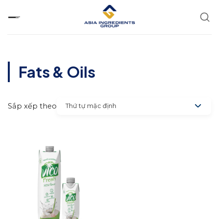
Chuyển
đến
nội
dung
Fats & Oils
Sắp xếp theo
Thứ tự mặc định