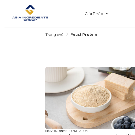
Chuyển
đến
nội
Giải Pháp
dung
Trang chủ
Yeast Protein
18/06/2025
INVESTOR RELATIONS