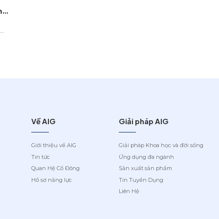
m
m
g
và
 như
Về AIG
Giải pháp AIG
Giới thiệu về AIG
Giải pháp Khoa học và đời sống
Tin tức
Ứng dụng đa ngành
Quan Hệ Cổ Đông
Sản xuất sản phẩm
Hồ sơ năng lực
Tin Tuyển Dụng
Liên Hệ