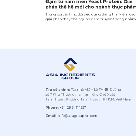
Đạm từ nấm men Yeast Protein: Giải
pháp thế hệ mới cho ngành thực phẩ
bền vững
Trong bối cảnh người tiêu dùng đang tìm kiếm các
giải pháp thay thế nguồn đạm truyền thống nhằ
đáp ứng nhu cầu dinh dưỡng ngày càng tăng, đồn
thời giảm thiểu tác động tiêu cực đến môi trường 
tài nguyên, đạm từ nấm men Yeast Protein nổi lên
một lựa chọn chiến [...]
Trụ sở chính:
Tòa nhà AIG – Lô TH-1B Đường
số 7 Khu Thương mại Nam Khu Chế Xuất
Tân Thuận, Phường Tân Thuận, TP HCM, Việt Nam
Phone:
+84 28 5411 1557
Email:
info@asiagroup-vn.com